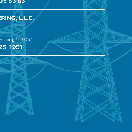
05 83 86
ING, L.L.C.
tersburg, FL 33702
425-1951