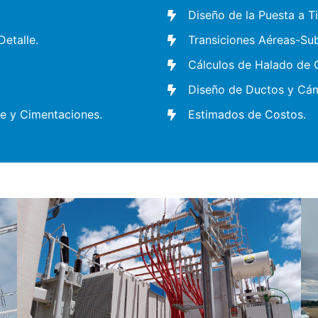
Diseño de la Puesta a Ti
etalle.
Transiciones Aéreas-Sub
Cálculos de Halado de C
Diseño de Ductos y Cá
e y Cimentaciones.
Estimados de Costos.