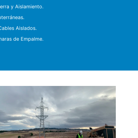
erra y Aislamiento.
terráneas.
ables Aislados.
maras de Empalme.