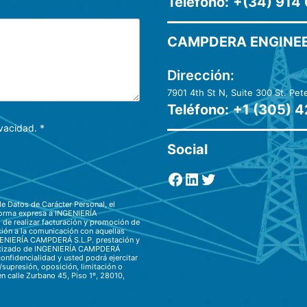
Teléfono:
+(34) 914 
CAMPDERA ENGINEER
Dirección:
7901 4th St N, Suite 300 St. Pe
Teléfono
:
+
1 (305) 
ivacidad
.
*
Social
Facebook
LinkedIn
Twitter
de Datos de Carácter Personal, el
 forma expresa a INGENIERÍA
de realizar facturación y promoción de
ción a la comunicación con aquellas
NGENIERÍA CAMPDERÁ S.L.P. prestación y
omatizado de INGENIERÍA CAMPDERÁ
onfidencialidad y usted podrá ejercitar
/supresión, oposición, limitación o
n calle Zurbano 45, Piso 1º, 28010,