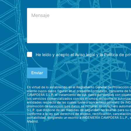
He leído y acepto el
Aviso legal
y la
Política de pr
Enviar
En virtud de lo establecido en el Reglamento General de Protección 
cliente cuyos datos figuran en el presente Formulario, consiente de
CAMPDERÁ S.L.P. el tratamiento de sus datos personales con objeto 
los servicios comercializados con los mismos, así como la autoriza
entidades respecto de las cuales tuviera concertado contrato de I
promoción de servicios. Los datos se incluirán en un fichero aut
S.L.P. que dispone de las medidas de seguridad necesarias para su c
conforme a la ley sus derechos de acceso, rectificación, cancelación
portabilidad, dirigiendo un escrito a INGENIERÍA CAMPDERÁ S.L.P., e
Madrid.